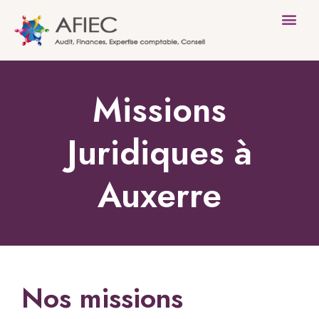
Le Cabinet
Nos mission
Nos clients
Missions
Juridiques à
Auxerre
Nos missions